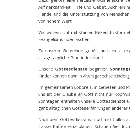
Dazu gehört eine herzliche ökumenische V
Aufmerksamkeit, Hilfe und Gebet. Auch ein n
Handel und die Unterstützung von Menschen, d
von hohem Wert.
Wir wollen nicht mit starren Bekenntnisforme
Evangeliums überraschen.
Zu unserer Gemeinde gehört auch ein alter
alltagstaugliche Pfadfinderarbeit.
Unsere
Gottesdienste
beginnen
Sonntag
Kinder können dann in altersgerechte Kinder
Im gemeinsamen Lobpreis, in Gebeten und Pred
uns ist der Glaube an Gott nicht nur Kopfwis
Sonntagen enthalten unsere Gottesdienste unter
ganz alltäglichen Gotteserfahrungen anderer 
Nach dem Gottesdienst ist noch nicht alles a
Tasse Kaffee einzuplanen. Schauen Sie doch