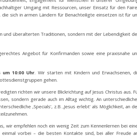
erbundenheit, Engagement für Menschen in unserer Umgebun
achhaltiger Umgang mit Ressourcen, unser Einsatz für den Fair
ie sich in armen Ländern für Benachteiligte einsetzen ist für u
ln und überalterten Traditionen, sondern mit der Lebendigkeit d
gerechtes Angebot für Konfirmanden sowie eine praxisnahe u
s um 10:00 Uhr
. Wir starten mit Kindern und Erwachsenen, d
gottesdienstgruppen gehen.
igten richten wir unsere Blickrichtung auf Jesus Christus aus. F
sen, sondern gerade auch im Alltag wichtig. An unterschiedlich
schiedliche ‚Specials‘, z.B. ‚Jesus erlebt‘ als Möglichkeit, an d
teilzunehmen.
us, wir empfehlen noch ein wenig Zeit zum Kennenlernen bei ein
 einmal vorbei – die besten Kontakte sind, bei aller Freude 