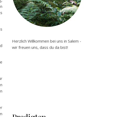
g,
en
ns
es
Herzlich Willkommen bei uns in Salem -
nd
wir freuen uns, dass du da bist!
ie
ür
en
en
er
am