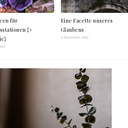
deen für
Eine Facette unseres
sstationen {+
Glaubens
4. November 2022
ie}
2023