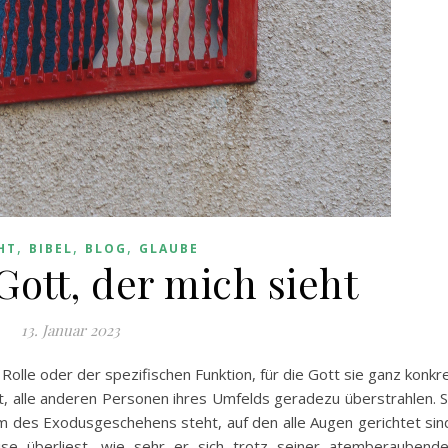
,
,
,
HT
BIBEL
BLOG
GLAUBE
Gott, der mich sieht
13. Januar 2023
r Rolle oder der spezifischen Funktion, für die Gott sie ganz konkr
hat, alle anderen Personen ihres Umfelds geradezu überstrahlen. 
m des Exodusgeschehens steht, auf den alle Augen gerichtet sin
e überliest, wie sehr er sich trotz seiner atemberaubend