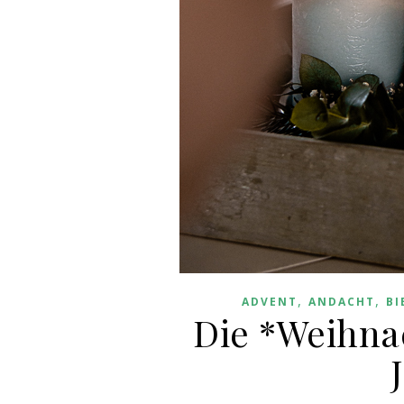
,
,
ADVENT
ANDACHT
BI
Die *Weihna