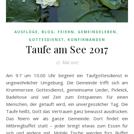
,
,
,
,
AUSFLÜGE
BLOG
FEIERN
GEMEINDELEBEN
,
GOTTESDIENST
KONFIRMANDEN
Taufe am See 2017
17. Mai 2017
Am 9.7 um 10.00 Uhr beginnt ein Taufgottesdienst in
ungewöhnlicher Umgebung. Die Gemeinde trifft sich am
Krummersee. Gottesdienst, gemeinsame Lieder, Picknick,
Badehose und viel Zeit zum Entspannen. Für einen
Menschen, der getauft wird, ein unvergesslicher Tag. Die
Taufe heißt, Gott das Vertrauen ganz bewusst ausdrücken.
Das feiern wir als ganze Gemeinde. Dort findet ein
Mitbringbuffet statt – jeder bringt etwas zum Essen für
sich und andere mit. Mobile Tische werden fürs Buffet