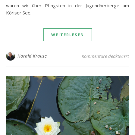
waren wir über Pfingsten in der Jugendherberge am
Köriser See.
WEITERLESEN
fü
Harald Krause
Kommentare deaktiviert