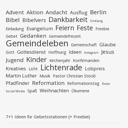
Berlin
Advent
Aktion
Andacht
Ausflug
Dankbarkeit
Bibel
Bibelvers
Einklang
Feiern
Feste
Evangelium
Einladung
Freebie
Gedanken
Gebet
Gemeindefreizeit
Gemeindeleben
Glaube
Gemeinschaft
Jesus
Gottesdienst
Ideen
Gott
Hoffnung
Instagram
Kinder
Jugend
Kirchenjahr
Konfirmanden
Lichtenrade
Kreatives
Lobpreis
Licht
Martin Luther
Musik
Pastor Christian Stöckl
Reformation
Pfadfinder
Reformationstag
Reise
Weihnachten
Spaß
Ökumene
Social Media
7+1 Ideen für Gebetsstationen {+ Freebie}