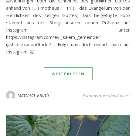
Ausführungen über die Schönheit des glücklichen Gottes
anhand von 1. Timotheus 1, 11 (… das Evangelium von der
Herrlichkeit des seligen Gottes). Das beigefügte Foto
stammt aus der Story unserer neuen Präsenz auf
Instagram unter
https://instagram.com/ev._salem_gemeinde?
igshid=zxanpp0fode7 . Folgt uns doch einfach auch auf
Instagram! 🙂
WEITERLESEN
für
Matthias Knuth
Kommentare deaktiviert