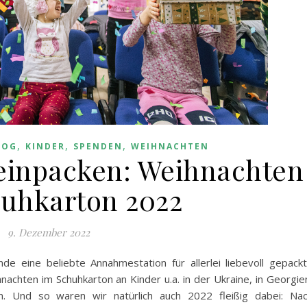
,
,
,
LOG
KINDER
SPENDEN
WEIHNACHTEN
h einpacken: Weihnachten
uhkarton 2022
9. Dezember 2022
de eine beliebte Annahmestation für allerlei liebevoll gepack
achten im Schuhkarton an Kinder u.a. in der Ukraine, in Georgie
. Und so waren wir natürlich auch 2022 fleißig dabei: Na