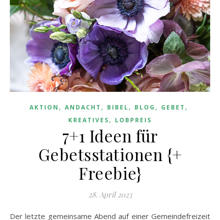
,
,
,
,
,
AKTION
ANDACHT
BIBEL
BLOG
GEBET
,
KREATIVES
LOBPREIS
7+1 Ideen für
Gebetsstationen {+
Freebie}
28. April 2023
Der letzte gemeinsame Abend auf einer Gemeindefreizeit