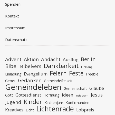
Spenden
Kontakt
Impressum
Datenschutz
Berlin
Advent
Aktion
Andacht
Ausflug
Dankbarkeit
Bibel
Bibelvers
Einklang
Feiern
Feste
Evangelium
Einladung
Freebie
Gedanken
Gebet
Gemeindefreizeit
Gemeindeleben
Glaube
Gemeinschaft
Jesus
Gottesdienst
Ideen
Gott
Hoffnung
Instagram
Kinder
Jugend
Kirchenjahr
Konfirmanden
Lichtenrade
Kreatives
Lobpreis
Licht