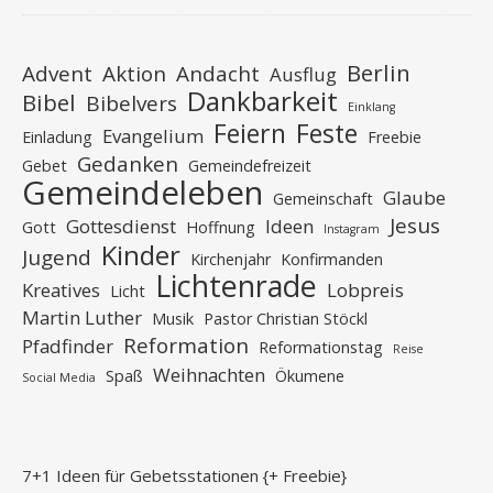
Berlin
Advent
Aktion
Andacht
Ausflug
Dankbarkeit
Bibel
Bibelvers
Einklang
Feiern
Feste
Evangelium
Einladung
Freebie
Gedanken
Gebet
Gemeindefreizeit
Gemeindeleben
Glaube
Gemeinschaft
Jesus
Gottesdienst
Ideen
Gott
Hoffnung
Instagram
Kinder
Jugend
Kirchenjahr
Konfirmanden
Lichtenrade
Kreatives
Lobpreis
Licht
Martin Luther
Musik
Pastor Christian Stöckl
Reformation
Pfadfinder
Reformationstag
Reise
Weihnachten
Spaß
Ökumene
Social Media
7+1 Ideen für Gebetsstationen {+ Freebie}