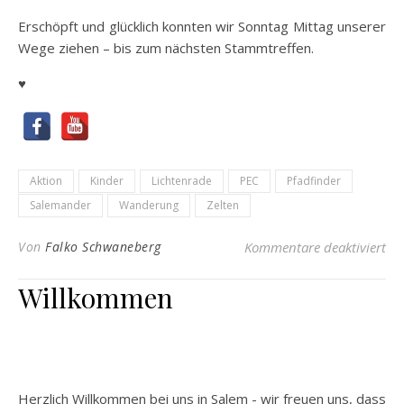
Erschöpft und glücklich konnten wir Sonntag Mittag unserer
Wege ziehen – bis zum nächsten Stammtreffen.
♥
Aktion
Kinder
Lichtenrade
PEC
Pfadfinder
Salemander
Wanderung
Zelten
für
Von
Falko Schwaneberg
Kommentare deaktiviert
Willkommen
Herzlich Willkommen bei uns in Salem - wir freuen uns, dass