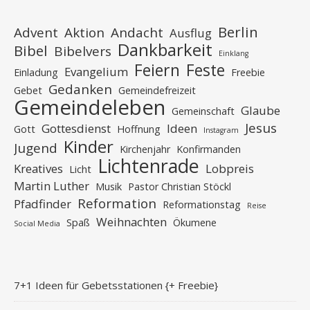
Berlin
Advent
Aktion
Andacht
Ausflug
Dankbarkeit
Bibel
Bibelvers
Einklang
Feiern
Feste
Evangelium
Einladung
Freebie
Gedanken
Gebet
Gemeindefreizeit
Gemeindeleben
Glaube
Gemeinschaft
Jesus
Gottesdienst
Ideen
Gott
Hoffnung
Instagram
Kinder
Jugend
Kirchenjahr
Konfirmanden
Lichtenrade
Kreatives
Lobpreis
Licht
Martin Luther
Musik
Pastor Christian Stöckl
Reformation
Pfadfinder
Reformationstag
Reise
Weihnachten
Spaß
Ökumene
Social Media
7+1 Ideen für Gebetsstationen {+ Freebie}