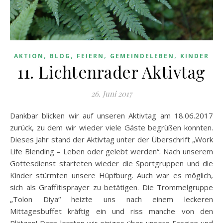
,
,
,
,
AKTION
BLOG
FEIERN
GEMEINDELEBEN
KINDER
11. Lichtenrader Aktivtag
26. Juni 2017
Dankbar blicken wir auf unseren Aktivtag am 18.06.2017
zurück, zu dem wir wieder viele Gäste begrüßen konnten.
Dieses Jahr stand der Aktivtag unter der Überschrift „Work
Life Blending – Leben oder gelebt werden“. Nach unserem
Gottesdienst starteten wieder die Sportgruppen und die
Kinder stürmten unsere Hüpfburg. Auch war es möglich,
sich als Graffitisprayer zu betätigen. Die Trommelgruppe
„Tolon Diya“ heizte uns nach einem leckeren
Mittagesbuffet kräftig ein und riss manche von den
Plätzen! Dann lernten wir einiges über unsere Faszien und