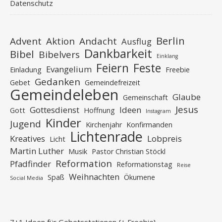
Datenschutz
Berlin
Advent
Aktion
Andacht
Ausflug
Dankbarkeit
Bibel
Bibelvers
Einklang
Feiern
Feste
Evangelium
Einladung
Freebie
Gedanken
Gebet
Gemeindefreizeit
Gemeindeleben
Glaube
Gemeinschaft
Jesus
Gottesdienst
Ideen
Gott
Hoffnung
Instagram
Kinder
Jugend
Kirchenjahr
Konfirmanden
Lichtenrade
Kreatives
Lobpreis
Licht
Martin Luther
Musik
Pastor Christian Stöckl
Reformation
Pfadfinder
Reformationstag
Reise
Weihnachten
Spaß
Ökumene
Social Media
7+1 Ideen für Gebetsstationen {+ Freebie}